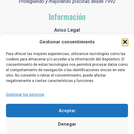
Protegiendo y mejorando piscinas desde 1992
Información
Aviso Legal
Política de Privacidad
Gestionar consentimiento
Política de Cookies
Para ofrecer las mejores experiencias, utilizamos tecnologías como las
cookies para almacenar y/o acceder a la información del dispositivo. El
Contacto
consentimiento de estas tecnologías nos permitirá procesar datos como
el comportamiento de navegación o las identificaciones únicas en este
sitio. No consentir o retirar el consentimiento, puede afectar
+34 91 616 29 99
negativamente a ciertas características y funciones.
info@ibercoverpool.com
Gestionar los servicios
C/ Papiro, 3-5 Pol. Ind. La Cantueña 28946
Aceptar
Fuenlabrada (Madrid)
Denegar
Lunes a Viernes - 7:00am a 15:00pm