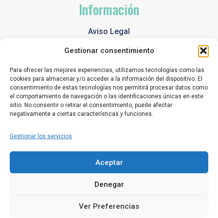
Información
Aviso Legal
Política de Privacidad
Gestionar consentimiento
Política de Cookies
Para ofrecer las mejores experiencias, utilizamos tecnologías como las
cookies para almacenar y/o acceder a la información del dispositivo. El
Contacto
consentimiento de estas tecnologías nos permitirá procesar datos como
el comportamiento de navegación o las identificaciones únicas en este
sitio. No consentir o retirar el consentimiento, puede afectar
+34 91 616 29 99
negativamente a ciertas características y funciones.
info@ibercoverpool.com
Gestionar los servicios
C/ Papiro, 3-5 Pol. Ind. La Cantueña 28946
Aceptar
Fuenlabrada (Madrid)
Denegar
Lunes a Viernes - 7:00am a 15:00pm
Ver Preferencias