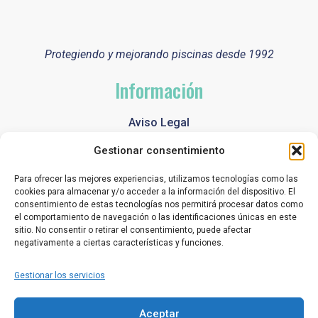
Protegiendo y mejorando piscinas desde 1992
Información
Aviso Legal
Política de Privacidad
Gestionar consentimiento
Política de Cookies
Para ofrecer las mejores experiencias, utilizamos tecnologías como las
cookies para almacenar y/o acceder a la información del dispositivo. El
Contacto
consentimiento de estas tecnologías nos permitirá procesar datos como
el comportamiento de navegación o las identificaciones únicas en este
sitio. No consentir o retirar el consentimiento, puede afectar
+34 91 616 29 99
negativamente a ciertas características y funciones.
info@ibercoverpool.com
Gestionar los servicios
C/ Papiro, 3-5 Pol. Ind. La Cantueña 28946
Aceptar
Fuenlabrada (Madrid)