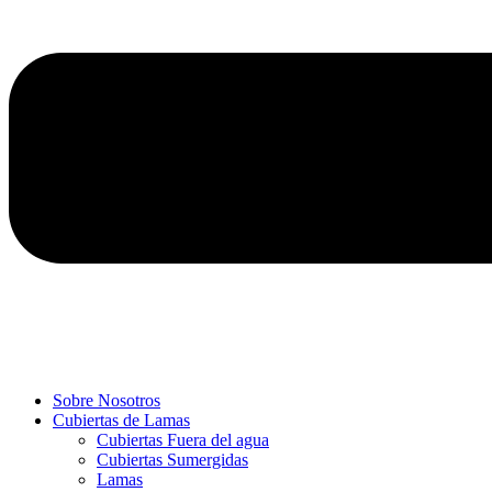
Sobre Nosotros
Cubiertas de Lamas
Cubiertas Fuera del agua
Cubiertas Sumergidas
Lamas