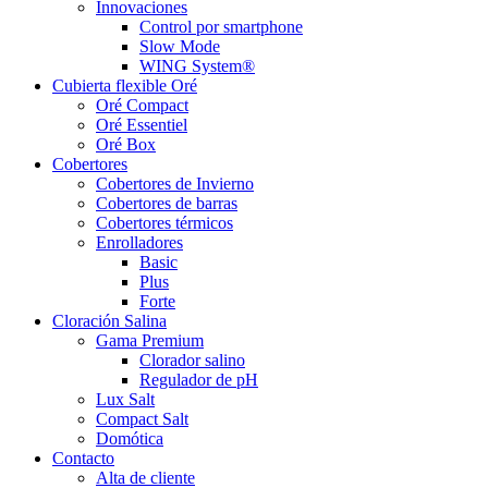
Innovaciones
Control por smartphone
Slow Mode
WING System®
Cubierta flexible Oré
Oré Compact
Oré Essentiel
Oré Box
Cobertores
Cobertores de Invierno
Cobertores de barras
Cobertores térmicos
Enrolladores
Basic
Plus
Forte
Cloración Salina
Gama Premium
Clorador salino
Regulador de pH
Lux Salt
Compact Salt
Domótica
Contacto
Alta de cliente